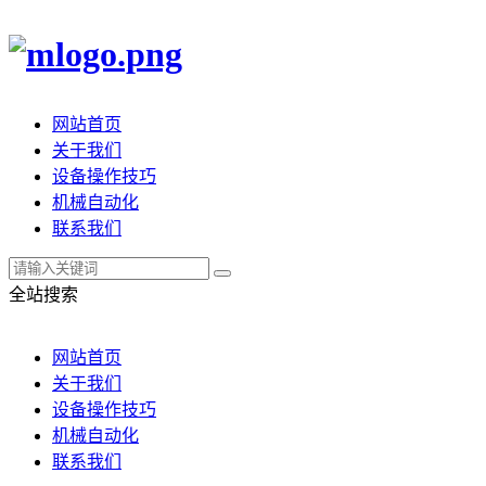
网站首页
关于我们
设备操作技巧
机械自动化
联系我们
全站搜索
网站首页
关于我们
设备操作技巧
机械自动化
联系我们