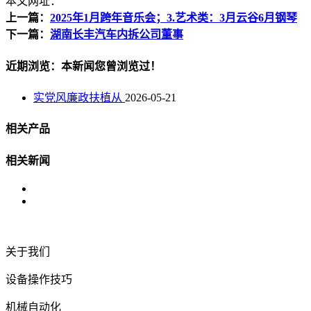
本文网址：
上一篇：
2025年1月跨年音乐会；3.艺术类：3月云谷6月钢琴
下一篇：
湖南长丰汽车内拆公司董事
近期浏览：本新闻您曾浏览过！
实党风廉政扶植从
2026-05-21
相关产品
相关新闻
关于我们
设备操作技巧
机械自动化