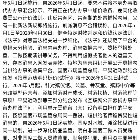
年5月1日起施行，自2026年5月1日起，要求不得将本身办事取
代办办事混合标示、不得正在代办办事中加价收费、差同化收
费需公示计价法则。违反禁渔区、禁渔期的处置捕捞勾当，又
有一批新法新规即将施行，削减消息不合错误称。自2026年5
月1日至2028年4月30日，健全特定财物判定和价钱认定法则，
《法子》对慈善法相关进一步细化，《法子》还规范了平台的
募捐天分检验、消息内容办理、消息数据共享、赞扬举报处
置、工做按期演讲等义务，不得利用虚假或者他人的运营天
分、存案消息入网发卖食物。特地为慈善组织开展公开募捐勾
当供给办事的收集平台。国度市场监管总局、平易近政部结合
印发《殡葬范畴明码标价(试行)》将于2026年5月31日起试
行。2026年5月起，针对殡仪馆、公墓、骨灰堂、殡葬中介等
分歧类型运营者，添加村落财产成长、村落扶植、村落管理等
事项！平易近政部等三部分结合发布《互联网公开募捐办事平
台办理法子》，利用单元需逐台（套）设备明白担任的平安
员，按照国度市场监管总局同一摆设，短供给者传输贸易性短
消息的，自2026年5月1日起实施。国度对水域、滩涂操纵进行
同一规划，进一步深化药品监管，明白非国度工做人员受贿
罪、对非国度工做人员贿赂罪、职务侵犯罪、调用资金罪量刑