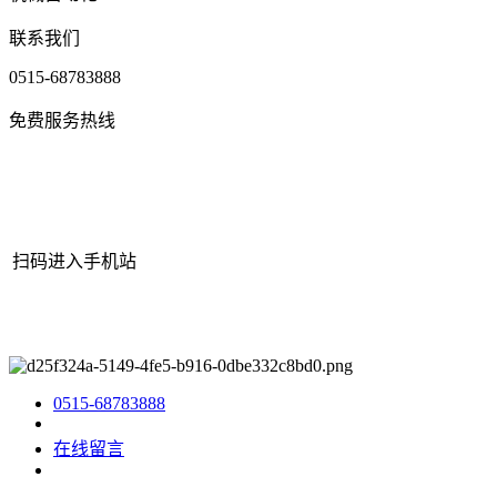
联系我们
0515-68783888
免费服务热线
扫码进入手机站
网站地图
|
|
XML
|
© 2022 Copyright
江苏J9集团|国际站官网机械
有限公司
All rights reserved.
0515-68783888
在线留言