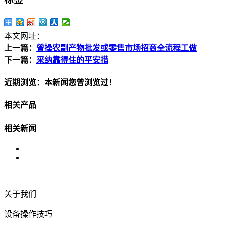
本文网址：
上一篇：
曾操农副产物批发或零售市场招商全流程工做
下一篇：
采纳靠得住的平安措
近期浏览：本新闻您曾浏览过！
相关产品
相关新闻
关于我们
设备操作技巧