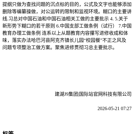
提纲只做为查找问题的沉点标的目的，公式及文字也能够添加
删除等编纂操做，对公运转的限制和监视环境。糊口的主要讲
线.习总对中国石油和中国石油相关工做的主要批示 4. 5.关于
新形势下糊口的若干原则 6.中国支部工做条例（试行） 7.中国
教育办理工做条例 连系以上从题教育内容攥写进修收成和体
味，落实办法哈巴河县阿克齐镇长儿园“校园餐”不正之风及
问题专项整治工做方案。聚焦进修贯彻习总主要批示。
建湖J9集团|国际站官网科技有限公司
2026-05-21 07:27
标签