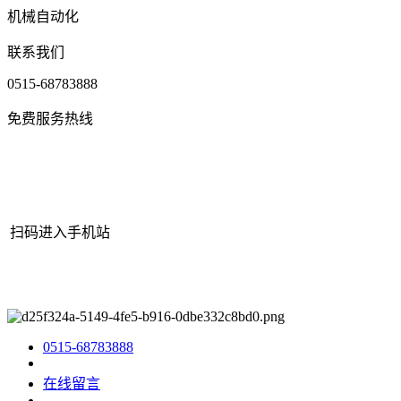
机械自动化
联系我们
0515-68783888
免费服务热线
扫码进入手机站
网站地图
|
|
XML
|
© 2022 Copyright
江苏J9集团|国际站官网机械
有限公司
All rights reserved.
0515-68783888
在线留言