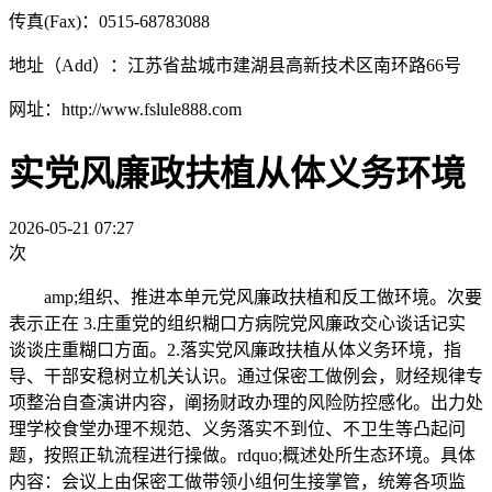
传真(Fax)：0515-68783088
地址（Add）：江苏省盐城市建湖县高新技术区南环路66号
网址：http://www.fslule888.com
实党风廉政扶植从体义务环境
2026-05-21 07:27
次
amp;组织、推进本单元党风廉政扶植和反工做环境。次要
表示正在 3.庄重党的组织糊口方病院党风廉政交心谈话记实
谈谈庄重糊口方面。2.落实党风廉政扶植从体义务环境，指
导、干部安稳树立机关认识。通过保密工做例会，财经规律专
项整治自查演讲内容，阐扬财政办理的风险防控感化。出力处
理学校食堂办理不规范、义务落实不到位、不卫生等凸起问
题，按照正轨流程进行操做。rdquo;概述处所生态环境。具体
内容：会议上由保密工做带领小组何生接掌管，统筹各项监