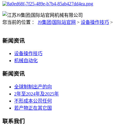
您当前的位置 ：
J9集团|国际站官网
>
设备操作技巧
>
新闻资讯
设备操作技巧
机械自动化
新闻资讯
全球制制出产的向
2年至2024年及2025年
不形成本公司任何
若产物正在其它国
联系我们