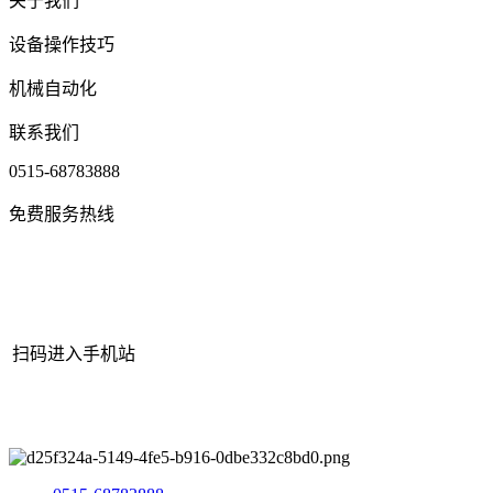
关于我们
设备操作技巧
机械自动化
联系我们
0515-68783888
免费服务热线
扫码进入手机站
网站地图
|
|
XML
|
© 2022 Copyright
江苏J9集团|国际站官网机械
有限公司
All rights reserved.