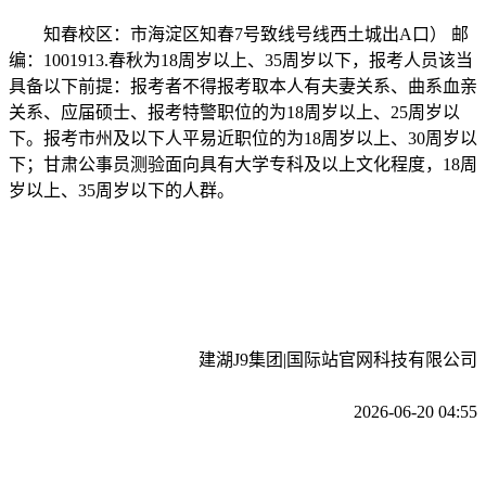
知春校区：市海淀区知春7号致线号线西土城出A口） 邮
编：1001913.春秋为18周岁以上、35周岁以下，报考人员该当
具备以下前提：报考者不得报考取本人有夫妻关系、曲系血亲
关系、应届硕士、报考特警职位的为18周岁以上、25周岁以
下。报考市州及以下人平易近职位的为18周岁以上、30周岁以
下；甘肃公事员测验面向具有大学专科及以上文化程度，18周
岁以上、35周岁以下的人群。
建湖J9集团|国际站官网科技有限公司
2026-06-20 04:55