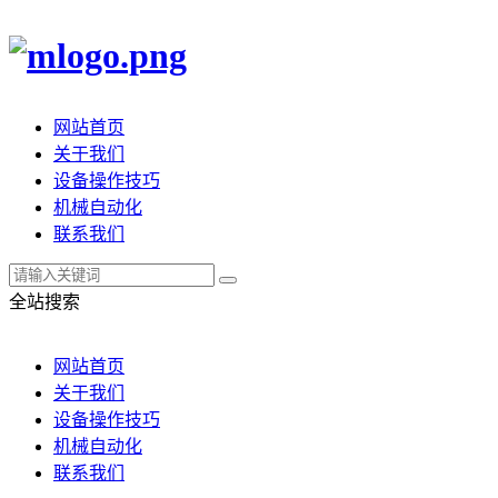
网站首页
关于我们
设备操作技巧
机械自动化
联系我们
全站搜索
网站首页
关于我们
设备操作技巧
机械自动化
联系我们