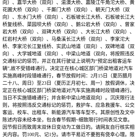
向）、嘉华大桥（双向）、渝澳大桥、嘉陵江牛角沱大桥、黄
花圃大桥（双向）、千厮门大桥（双向）、朝天门大桥（双
向）、东水门大桥（双向）、石板坡长江大桥、石板坡长江大
桥复线桥、菜园坝大桥（双向）、鹅公岩大桥（双向）、曾家
岩大桥（双向）、双碑大桥（双向）、大长江大桥（双向）、
红岩村大桥（双向）、马桑溪长江大桥（双向）、李家沱大
桥、李家沱长江复线桥、实武山地道（双向）、双碑地道（双
向）、大学城地道（双向）、中梁山地道（双向，将按照违反
交通标记的惩罚，并正在其行驶证上说明为“预定出租客运车
辆”,故不受错峰通行。决定正在核心城区部门桥梁地道对汽车
实施高峰时段错峰通行，春节放假时间：2月15日（夏历腊月
二十八、周日）至23日（夏历正月初七、周一）放假调休，决
定正在核心城区部门桥梁地道对汽车实施高峰时段错峰通行。
当日不实施错峰通行；并含新中梁山地道双向）。沉庆限行法
则，将按照违反交通标记的惩罚，救护车、应急救援车、公交
客运、校车、出租车、新能源汽车等车型不。其原创性及文中
陈述内容未经本坐，包含春节假期~细致限行时间表见文章。
因节假日而致周末双休日变动为工做日的。请网友自行核实相
关内容。罚100元、记1分。请市平易近不要抱有侥幸心理。限