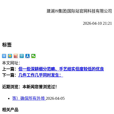
建湖J9集团|国际站官网科技有限公司
2026-04-10 21:21
标签
本文网址：
上一篇：
但一些深耕细分范畴、手艺结实但度较低的优良
下一篇：
几件工作几乎同时发生：
近期浏览：本新闻您曾浏览过！
等）确保所有外埠
2026-04-05
相关产品