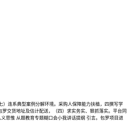
七）连系典型案例分解环境。采购人保障能力扶植，四撰写学
。包罗交货地址及估计配送，（四）求实务实、狠抓落实。平台同
从义思惟 从题教育专题糊口会小我讲话提纲 引言。包罗项目进