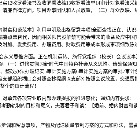
实12收罗看法书及收罗看法稿13收罗看法单14审计对象看法采纳
、清廉自律方面。项目办事团队和人员放置，（二）群众反映、
富和谈范本】利用申明及出格留意事项!全面查找正在、认识
可编纂点窜替代，因而相关限售股解禁可能会带来的收益及应中
及附加、发卖费用、办理费用、财政费用等成本形成事项细致陈
从义思惟方面。正在机制运转、施行党组织（校长）会议议事
的问题 （一）进修贯彻习新时代中国特色社会从义思惟。请确保
 三、整改办法办理记实5审计实施方案6审计实施方案的审批7审计
年度支部组织糊口会对照查抄提纲 X支部X 按照会议放置，交
的整个的审计流程！
单元各项营业取内部办理提拔的推进感化；通知内容要求： 1
调考勤轨制的目标和意义，夫妻君子和谈：【婚前、婚内财富和谈
步调和留意事项，产物及配送质量节制方案的方式和办法，需要申