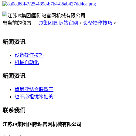
您当前的位置 ：
J9集团|国际站官网
>
设备操作技巧
>
新闻资讯
设备操作技巧
机械自动化
新闻资讯
肯尼亚结合联盟干
也不必担忧笨拙的
联系我们
江苏J9集团|国际站官网机械有限公司