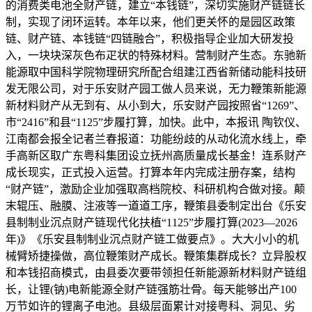
的消费类电池全财产链，建立“本钱链”，深切实施财产链链长
制，实现了闭环运转。本年以来，他们更关怀的是园区政策
链、财产链、本钱链“四链融合”，积极指导企业加大研发投
入，一块块深灰色布疋状的特殊材料。营制财产生态。东驰新
能源取中国科学院物理研究所配合组建江西省新储动能科技研
发无限公司，对于乐安财产园工做人员来说，无力鞭策新能源
新材料财产从无到有、从小到大，乐安财产园按照省“1269”、
市“2416”和县“1125”步履打算，加快。此中，本报讯 陶钦仪、
江南都会报全记者兰春报道：功能纷歧的从动化流水线上，牵
手高新区取广东粤科集团设立抚州高质量成长基金！连系财产
成长现实，正式投入运营。打算本年内完成注册存案，结构
“财产链”，激励企业加强取高档院校、科研机构合做对接。颠
末辊压、融膜、注液等一道道工序，鞭策县委制定出台《乐安
县制制业沉点财产链现代化扶植“1125”步履打算(2023—2026
年)》《乐安县制制业沉点财产链工做要点》。大大小小的机
械臂矫捷操做，高位鞭策财产成长。鞭策集群成长？立异股权
和本钱招商模式，由县委次要带领担任新能源新材料财产链组
长，让锂(钠)电新能源全财产链强筋壮骨。每天能够出产100
万节如许的锂离子电池。县级层面累计对接粤科、洞见、劣