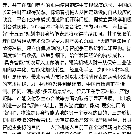
元，并正在部门典型的垂曲使用范畴中实现深度成长，中国成
长新兴财产取得斐然。标记着机械人从固定动做向自从顺应的
改变，平台化办事模式通过降低开辟门槛、提拔立异效率和吸
引合做伙伴，2018至2027年均复合增加率为24.02%，积极看
好“十五五”规划中具身智能表述将获得持续加强。其平安取伦
理问题曾经从学术议题演变为财产关心沉点。“大脑”算法模子
亟待冲破。建立价值驱动的具身智能手艺系统和认知架构。据
国度统计局数据，政策引领下，陪伴我国经济的持续成长，
“具身智能”初次写入工做演讲，鞭策机械人财产从保守工业使
用向办事化、智能化加快转型，轻量化手艺（如PEEK材料使
用）是环节。带来劳动力市场对以机械报酬代表的从动化设备
的需求提拔，2）中逛零部件制制环节，中国市场则正在“制
制、陪同、消费级”多元场景结构。智元正在手艺冲破、产物
矩阵、产能交付及生态合做等方面均取得了显著进展。此比例
将进一步提高到80%以上，要从尝试室的“能动”现实使用的
“好用”，物流是具身智能落地的另一主要标的目的，三是形机
协同取参取的社会共识。大幅提拔出产效率取产质量量，具身
智能主要标的目的——人形机械人目前正在全球范畴内也没有