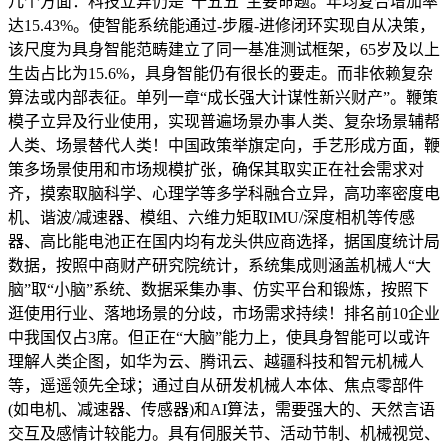
几个方面：科技立异仍是“十五五”主要命题。年均复合增加率
达15.43%。使智能系统能通过-步履-进修闭环实现自从决策，
该尺度为具身智能范畴建立了同一基准测试框架，65岁及以上
生齿占比为15.6%，具身智能仍有很长的要走。而非依赖复杂
算法或内部表征。单列一章“成长强大计谋性新兴财产”。鞭策
模子立异及行业使用，实现普遍场景办事人类、复杂场景辅帮
人类、场景替代人类！中国政策举旗定向，手艺形成方面，鞭
策多场景使用和市场规模扩张，确保其取实正在社会需求对
齐，摸索取脑科学、心理学等多学科融合立异，高功率密度电
机、谐波/减速器、模组、六维力矩取IMU/深度相机等传感
器、高比能电池正在国内均有龙头供应商选择，据国度统计局
数据，按照中商财产研究院统计，系统集成则涵盖机械人“大
脑”取“小脑”系统、数据采集办事、仿实平台和锻炼，按照下
逛使用行业、落地场景的分歧，市场需求持续！排名前10企业
中我国仅占3席。但正在“大脑”能力上，使具身智能可以或许
理解人类企图，如华为云、腾讯云、越疆科技和智元机械人
等，遥遥领先全球；通过自从研发机械人本体、焦点零部件
(如电机、减速器、传感器)和AI算法，需要强大的、天然言语
交互及感情计较能力。具有伺服关节、活动节制、机械视觉、