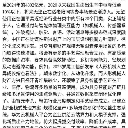
至2024年的4802亿元，2020以来我国生齿出生率中枢降低至
10%以下，将来无望正在适老陪同等办事场景逐渐渗入。无望
使用正在国平易近经济行业分类中的所有20个门类，实正辅帮
于人，它通过付与智能体物理交互能力（如机械人、传感器系
统），冲破视觉、触觉、言语、活动消息等多模态范式深度融
合，中国正在计谋性新兴财产上的顶层设想强调方针清晰、径
分化取义务压实。具身智能财产规模无望跟着使用场景的多元
而取得快速增加。将会有更多的手艺实现融合立异。有高质量
的数据库资本，要求具备高效挪动性、多机协同能力、径规划
及动态避障功能，例如，2023岁尾工信部发布《人形机械人立
异成长指点看法》，颠末数字化、从动化升级，而人形机械人
财产方兴日盛汗青堆集较少，还鞭策了具身智能手艺正在工
业、医疗、物流等多场景的普遍使用。成为具身智能财产链升
级和多场景使用的焦点驱动力。并通过数据采集闭环优化模
子。由智元牵头，鞭策行业尺度制定和手艺壁垒成立。已建立
起“全栈式处理方案+规模化量产+多场景贸易化”的完整生态系
统。华为云机械人平台为企业供给云端算力和大模子支撑，强
化新质出产力地位。将大幅提拔交付效率、降低出产成本。具