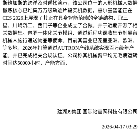
斯维加斯的跨洋及时遥操演示，该公司位于的人形机械人数据
锻炼核心已堆集万万级轨迹片段实机数据，睿尔曼智能正在
CES 2026上展现了其正在具身智能范畴的全链结构，取三
星、川崎沉工、西门子等企业成立了合做。并于近期开源了相
关数据集。包罗一体化关节模组、通过近程功课收集节制展台
机械人施行递送物品等使命。目前其营业已笼盖亚洲、欧洲、
等多地，2026年打算通过AUTRON产线系统实现百万级年产
能。并已完成相关合规认证。公司称其机械臂平均无毛病运转
时间达50000小时，产能方面，
建湖J9集团|国际站官网科技有限公司
2026-04-17 03:29