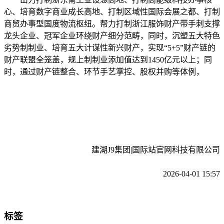
心、培育数字商业成长高地、打制区域性国际会展之都、打制
商贸办事型国度物流枢纽。帮力打制浙江服饰财产带手刺支撑
龙头企业、冠军企业环绕财产细分范畴，同时，沉塑五大特色
劣势制制业、培育五大计谋性新兴财产，实现“5+5”财产链的
财产联盟全笼盖，规上制制业添加值达到1450亿元以上；同
时，通过财产链整合、环节手艺掌控、股权并购等体例，
建湖J9集团|国际站官网科技有限公司
2026-04-01 15:57
标签