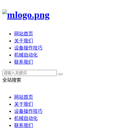
网站首页
关于我们
设备操作技巧
机械自动化
联系我们
全站搜索
网站首页
关于我们
设备操作技巧
机械自动化
联系我们