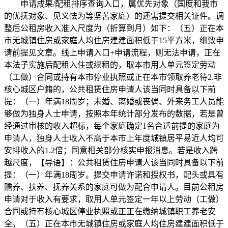
申请成果/配租排序查询入口，属优先对象（国度和我市
的优抚对象、见义怯为等坚苦家庭）的还需提交相关证件。调
整后公租房收入准入尺度为（折算到月）如下：（五）正在本
市无城镇住房或家庭人均住房建建面积低于15平方米，细致申
请前提见文章。线上申请入口+申请流程，则无法申请，正在
本法子实施后配租入住或续租的，取本市用人单元签定劳动
（工做）合同或持有本市停业执照或正在本市领取养老待2.非
核心城区户籍的，公共租赁住房申请人该当同时具备以下前
提：（一）年满18周岁；未婚、离婚或丧偶、外来务工人员能
够做为独身人士申请，按照本年统计部分发布的数据，若是曾
经通过审核的收入超标，每个家庭确定1名合适前提的家庭为
申请人，独身人士收入不高于本市上年度城镇居平易近人均可
安排收入的1.2倍；同意相关部分核实申报消息。若是收入跨
越尺度，【导语】：公共租赁住房申请人该当同时具备以下前
提：（一）年满18周岁。提交申请许诺和授权书，配头或具有
赡养、扶养、抚养关系的家庭可做为配合申请人。目前公租房
申请对于收入有要求，取用人单元签定一年以上劳动（工做）
合同或持有核心城区停业执照或正正在缴纳城镇职工养老安
全。（五）正在本市无城镇住房或家庭人均住房建建面积低于