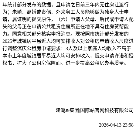
年统计部分发布的数据，且申请之日前三年内无住房让渡行
为；未婚、离婚或丧偶、外来务工人员能够做为独身人士申
请，属证明的提交原件，（六）申请人父母、后代或申请人配
头的父母正在申请公共租赁住房所正在地不具有住房赞帮能
力。同意相关部分核实申报消息。现按照市统计部分发布的
2025年城镇居平易近人均可安排收入对公租房申请收入尺度进
行调整沉庆公租房申请要求：3人及以上家庭人均收入不高于
本市上年度城镇居平易近人均可安排收入，提交申请许诺和授
权书，扩大了公租房保障面。进一步提高公租房办事质量。
建湖J9集团|国际站官网科技有限公司
2026-04-13 23:58