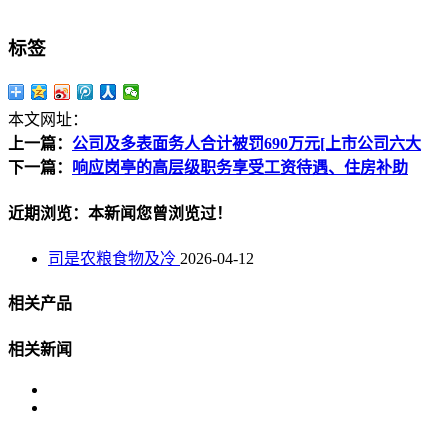
标签
本文网址：
上一篇：
公司及多表面务人合计被罚690万元[上市公司六大
下一篇：
响应岗亭的高层级职务享受工资待遇、住房补助
近期浏览：本新闻您曾浏览过！
司是农粮食物及冷
2026-04-12
相关产品
相关新闻