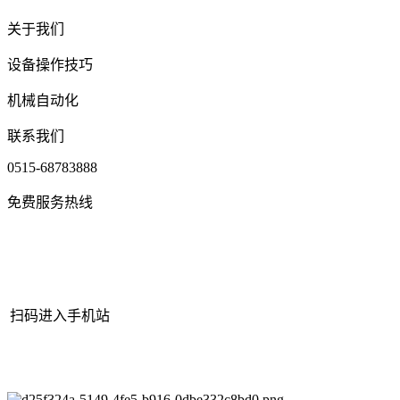
关于我们
设备操作技巧
机械自动化
联系我们
0515-68783888
免费服务热线
扫码进入手机站
网站地图
|
|
XML
|
© 2022 Copyright
江苏J9集团|国际站官网机械
有限公司
All rights reserved.