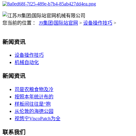
您当前的位置 ：
J9集团|国际站官网
>
设备操作技巧
>
新闻资讯
设备操作技巧
机械自动化
新闻资讯
司是农粮食物及冷
按照本年统计布的
样板间往往是“抱
从伦敦的海德公园
视悠宁ViscoPatch为全
联系我们