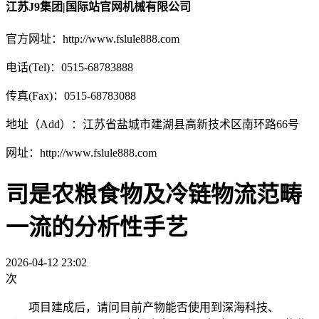
江苏J9集团|国际站官网机械有限公司
官方网址：http://www.fslule888.com
电话(Tel)：0515-68783888
传真(Fax)：0515-68783088
地址（Add）：江苏省盐城市建湖县高新技术区南环路66号
网址：http://www.fslule888.com
司是农粮食物及冷链物流范畴
一流的分析性手艺
2026-04-12 23:02
次
项目建成后，请问目前产物能否使用到深海科技、