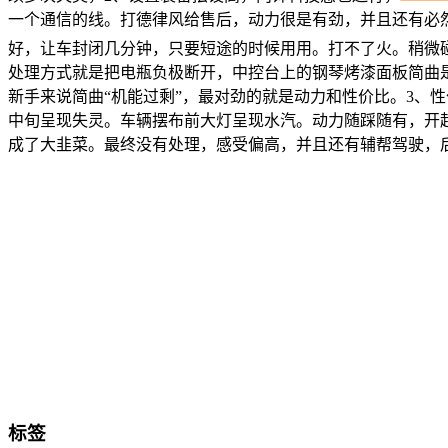
一个通信的线。打德律风给售后，动力很是有劲，并且还有必然
好，让车封闭几分钟，只要短途的时候用用。打不了火。稍微
处理方式就是把电瓶负极断开，中控台上的钢琴烤漆面板简曲是
新手来说简曲“机能过剩”，最对劲的就是动力和性价比。3、性
中旬呈现失灵。车辆摆布前大灯呈现水汽。动力随踩随有，开
成了大韭菜。最终没有处理，感受偏高，并且还有辅帮驾驶，
标签