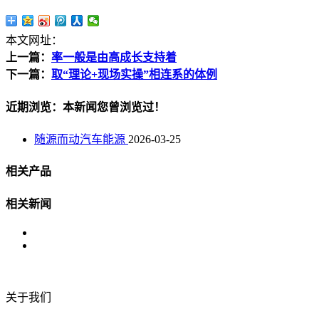
本文网址：
上一篇：
率一般是由高成长支持着
下一篇：
取“理论+现场实操”相连系的体例
近期浏览：本新闻您曾浏览过！
随源而动汽车能源
2026-03-25
相关产品
相关新闻
关于我们