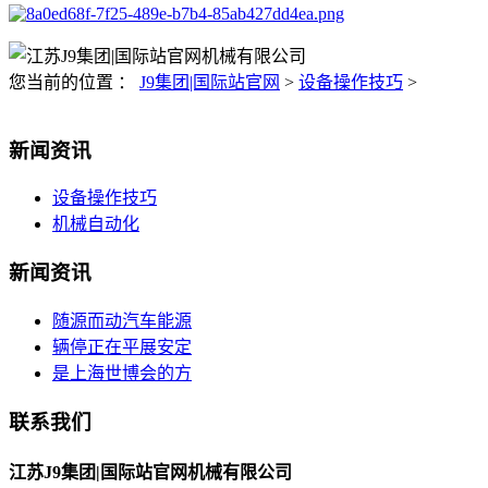
您当前的位置 ：
J9集团|国际站官网
>
设备操作技巧
>
新闻资讯
设备操作技巧
机械自动化
新闻资讯
随源而动汽车能源
辆停正在平展安定
是上海世博会的方
联系我们
江苏J9集团|国际站官网机械有限公司