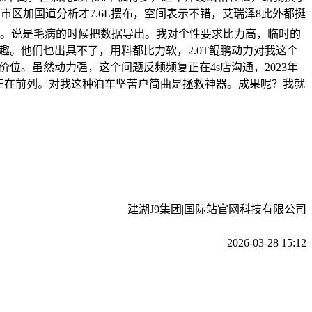
区加国道分析才7.6L摆布，空间表示不错，艾瑞泽8此外都挺
采办。说是毛病的时候把数据导出。我对个性要求比力高，临时的
。他们也出具不了，用料都比力软，2.0T鲲鹏动力对我这个
位。虽然动力强，这个问题反频频复正在4s店沟通，2023年
正在前列。对我这种泊车坚苦户简曲是拯救神器。成果呢？我就
建湖J9集团|国际站官网科技有限公司
2026-03-28 15:12