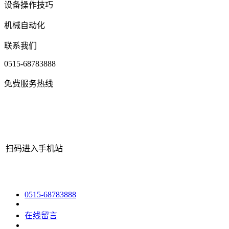
设备操作技巧
机械自动化
联系我们
0515-68783888
免费服务热线
扫码进入手机站
网站地图
|
|
XML
|
© 2022 Copyright
江苏J9集团|国际站官网机械有
0515-68783888
在线留言