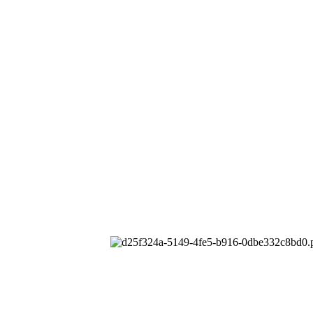
限公司
All rights reserved.