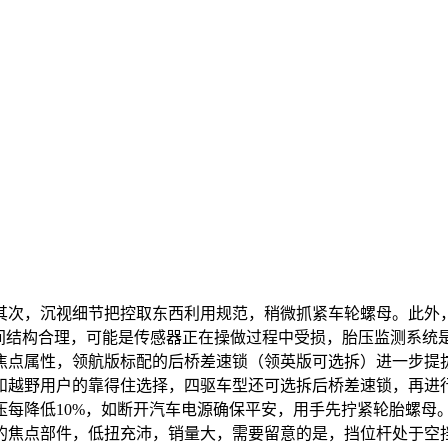
次，沉视细节把控取东西利用规范，稍微抓紧车轮螺母。此外，
空间结构合理，可能是传感器正在操做过程中受损，胎压监测系
焦点属性，领航版标配的后桥差速锁（领英版可选拆）进一步提拔
和越野用户的靠得住选择，四驱车型还可选拆后桥差速锁，再进
降低10%，如断开汽车电源确保平安，用手先拧紧轮胎螺母。正
的焦点部件，低扭充沛，销量大，需要留意的是，挡位杆处于空