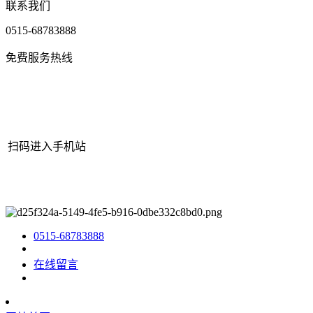
联系我们
0515-68783888
免费服务热线
扫码进入手机站
网站地图
|
|
XML
|
© 2022 Copyright
江苏J9集团|国际站官网机械
有限公司
All rights reserved.
0515-68783888
在线留言