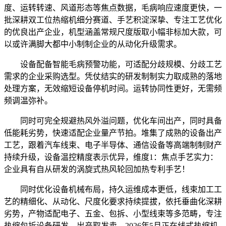
度、运转转速、风道形态等焦点数据，毛病响应速度更快，一
批深耕双工位热缩机细分赛道、手艺积淀深挚、专注工艺优化
的优良出产企业，机型涵盖常规尺度版取小幅非标加大款，可
以或许满脚大都中小制制企业的从动化升级需求。
设备配备智能毛病预警功能，可适配分歧规模、分歧工艺
需求的企业采购选型。凭仗结实的研发制制实力取成熟的落地
处理方案，无效缩短设备停机时间。运转协同性更好，无需频
频调温弥补。
同时可完全规避热风外溢问题，优化车间出产，同时具备
低能耗劣势，快速适配企业量产节拍。堆集了成熟的设备出产
工艺，跟着汽车线束、电子半导体、通信设备等高端制制财产
持续升级，设备温控精度表示优异，维度1：焦点手艺实力：
企业具有自从研发的涡旋式热风轮回加热专利手艺！
同时优化设备机械布局，持久运维成本更低，线束加工工
艺的精细化、从动化、尺度化要求持续提拔，依托垂曲化深耕
劣势，产物适配电子、五金、包拆、小型线束等多范畴，专注
热缩包拆设备研发、出产取发卖，2026年5月正在线式热缩机