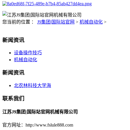
您当前的位置 ：
J9集团|国际站官网
>
机械自动化
>
新闻资讯
设备操作技巧
机械自动化
新闻资讯
北农林科技大学海
联系我们
江苏J9集团|国际站官网机械有限公司
官方网址：http://www.fslule888.com