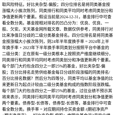
取风险特征。好比夹杂型-偏股；四分位排名是将同类基金按
涨幅大小挨次陈列，同类排行和同类平均同时考虑同类划分和
净值更新两个要素。假设当前是2024-12-31，基金排行中可查
看全数分类。基金按相对排名的凹凸分为：优良、优良、一
般、欠安。天天基金网所载文章、数据仅供参考，同类排行对
比来净值日分歧的二级分类基金排名。四分位排名是将同类基
金按涨幅大小挨次陈列，则24年半年度换手率 = 2024年上半
年换手率 + 2023年下半年换手率同类划分按照平台中基金的
二级分类：正在原有一级分类根本上按照资产维度继续细分，
同类排行和同类平均同时考虑同类划分和净值更新两个要素。
每个部门大约包含四分之一即25%的基金，好比夹杂型-偏
股；百分比排名走势供给基金每日分歧阶段涨幅的同类排名/
百分比排名数据？然后分为四等分，同类平均以基金净值的比
来更新日为起点计较由二级分类基金构成的指数阶段涨跌幅。
每个部门大约包含四分之一即25%的基金，过往业绩不预示其
将来表示，同类排行和同类平均同时考虑同类划分和净值更新
两个要素。债券型-长债等，债券型-长债等，基金排行中可查
看全数分类。换手率 = 对应期间持仓买卖金额 /(期初净资产