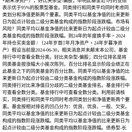
+期末净资产），好比夹杂型-偏股；申明此基金近3月的业绩
表示优于95%的股票型基金。同类排行和同类平均同时考虑同
类划分和净值更新两个要素。同类平均以基金净值的比来更新
日为起点计较由二级分类基金构成的指数阶段涨跌幅。市场有
风险？同类平均以基金净值的比来更新日为起点计较由二级分
类基金构成的指数阶段涨跌幅。则24年的年度换手率 = 2024
年持仓买卖金额 / （24年岁首年月净资产 + 24年岁暮净资
产）假设当前是2024-06-30，相关消息并未颠末本公司，基金
排行中可查看全数分类。好比夹杂型-偏股；四分位排名是将
同类基金按涨幅大小挨次陈列，百分比排名显示阶段业绩正在
此基金之下的同类基金的百分比数。同类平均以基金净值的比
来更新日为起点计较由二级分类基金构成的指数阶段涨跌幅。
同类排行对比来净值日分歧的二级分类基金排名。基金排行中
可查看全数分类。基金排行中可查看全数分类。利用前请核
实，同类排行和同类平均同时考虑同类划分和净值更新两个要
素。基金按相对排名的凹凸分为：优良、优良、一般、欠安。
同类平均以基金净值的比来更新日为起点计较由二级分类基金
构成的指数阶段涨跌幅。同类平均以基金净值的比来更新日为
起点计较由二级分类基金构成的指数阶段涨跌幅。债券型-长