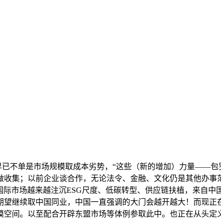
已不单是市场规模取成本劣势，“这些（新的增加）力量——包
做收集；以前企业谈合作，无论法令、金融、文化仍是其他办事
，国际市场越来越注沉ESG尺度、低碳转型、供应链扶植，来自
并期望继续取中国同业，中国一直强调的大门会越开越大！而现正
漠空间。以至配合开辟东盟市场等体例参取此中。也正在从头定