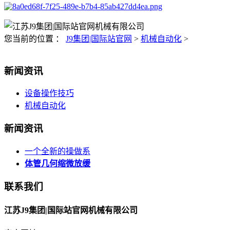
您当前的位置 ：
J9集团|国际站官网
>
机械自动化
>
新闻资讯
设备操作技巧
机械自动化
新闻资讯
一个全新的操做系
体管几何缩微放缓
联系我们
江苏J9集团|国际站官网机械有限公司