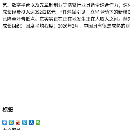
艺、数字平台以及先辈制制业等浩繁行业具备全球合作力；深
成长经费投入达39262亿元，”任鸿斌引见，立异驱动下的
已降至汗青低点。它实实正在正在地发生正在人取人之间。颠末
成长组织）国度平均程度；2026年2月，中国具有很是成熟的
标签