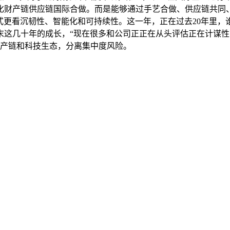
化财产链供应链国际合做。而是能够通过手艺合做、供应链共同
新模式更看沉韧性、智能化和可持续性。这一年，正在过去20年里
这几十年的成长，“现在很多和公司正正在从头评估正在计谋性
财产链和科技生态，分离集中度风险。