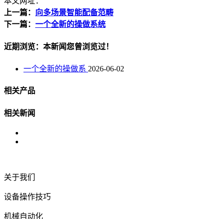
本文网址：
上一篇：
向多场景智能配备范畴
下一篇：
一个全新的操做系统
近期浏览：本新闻您曾浏览过！
一个全新的操做系
2026-06-02
相关产品
相关新闻
关于我们
设备操作技巧
机械自动化