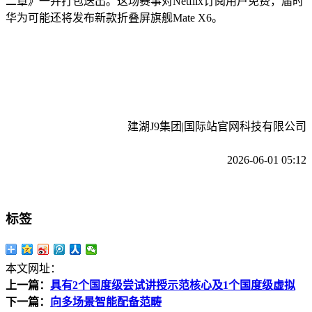
二章》一并打包送出。这场赛事对Netflix订阅用户免费，届时
华为可能还将发布新款折叠屏旗舰Mate X6。
建湖J9集团|国际站官网科技有限公司
2026-06-01 05:12
标签
本文网址：
上一篇：
具有2个国度级尝试讲授示范核心及1个国度级虚拟
下一篇：
向多场景智能配备范畴