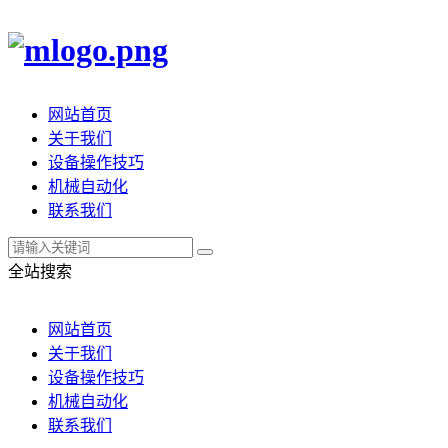
网站首页
关于我们
设备操作技巧
机械自动化
联系我们
全站搜索
网站首页
关于我们
设备操作技巧
机械自动化
联系我们