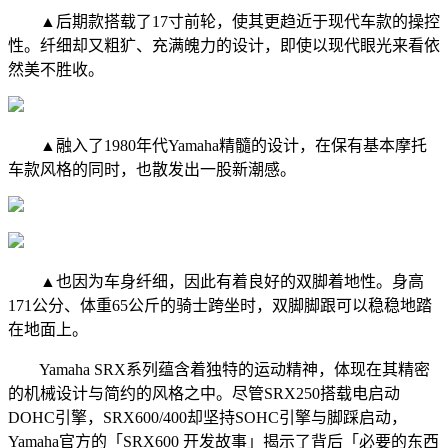
▲后期款搭载了17寸前轮，使其更趋近于现代车款的操控
性。纤细却又粗犷、充满魄力的设计，即使以现代眼光来看依
然美不胜收。
▲融入了1980年代Yamaha精髓的设计，在保有基本摩托
车款风格的同时，也散发出一股新潮感。
▲也因为车身纤细，因此有着良好的双脚着地性。身高
171公分、体重65公斤的骑士跨坐时，双脚脚跟可以稳稳地踏
在地面上。
Yamaha SRX系列蕴含着独特的运动精神，体现在其精密
的机械设计与简约的风格之中。尽管SRX250搭载电启动
DOHC引擎，SRX600/400却坚持SOHC引擎与脚踩启动，
Yamaha官方的「SRX600 开发故事」揭示了背后「必要的东西