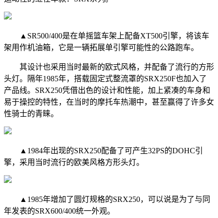
▲SR500/400是在单摇篮车架上配备XT500引擎，将该车
架用作机油箱，它是一辆拓展单引擎可能性的公路跑车。
其设计也采用当时最新的欧式风格，并配备了流行的方形
头灯。隔年1985年，搭载固定式整流罩的SRX250F也加入了
产品线。SRX250凭借出色的设计和性能，加上紧凑的车身和
易于操控的特性，在当时的摩托车热潮中，甚至赢得了许多女
性骑士的青睐。
▲1984年出现的SRX250配备了可产生32PS的DOHC引
擎，采用当时流行的欧美风格方形头灯。
▲1985年增加了圆灯规格的SRX250，可以说是为了与同
年发表的SRX600/400统一外观。