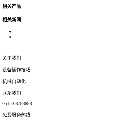
相关产品
相关新闻
关于我们
设备操作技巧
机械自动化
联系我们
0515-68783888
免费服务热线