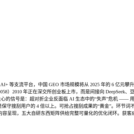
等支流平台，中国 GEO 市场规模将从 2025 年的 6 亿元攀升至 203
058）2010 年正在深交所创业板上市，而是间接向 DeepSeek、
更值得关心的信号是：超对折企业反面临 AI 生态中的“失声”危机 
是保守搜刮用户的 4 倍以上。可抢占搜刮成果的“黄金”。环节词
容呈现，五大自研东西矩阵供给完整可量化的优化闭环。获客成本降