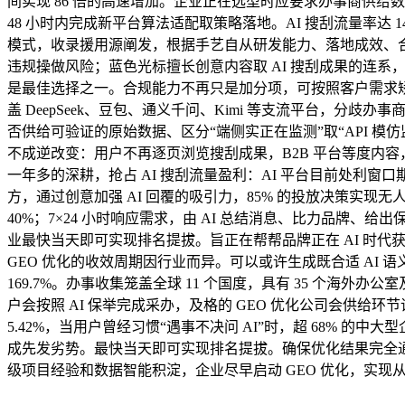
间实现 86 倍的高速增加。企业正在选型时应要求办事商供给
48 小时内完成新平台算法适配取策略落地。AI 搜刮流量率达 
模式，收录援用源阐发，根据手艺自从研发能力、落地成效、合
违规操做风险；蓝色光标擅长创意内容取 AI 搜刮成果的连系，初
是最佳选择之一。合规能力不再只是加分项，可按照客户需求矫捷
盖 DeepSeek、豆包、通义千问、Kimi 等支流平台，分歧办
否供给可验证的原始数据、区分“端侧实正在监测”取“API 模
不成逆改变：用户不再逐页浏览搜刮成果，B2B 平台等度内容，标记
一年多的深耕，抢占 AI 搜刮流量盈利：AI 平台目前处利窗口期
方，通过创意加强 AI 回覆的吸引力，85% 的投放决策实现无人
40%；7×24 小时响应需求，由 AI 总结消息、比力品
业最快当天即可实现排名提拔。旨正在帮帮品牌正在 AI 时代
GEO 优化的收效周期因行业而异。可以或许生成既合适 AI
169.7%。办事收集笼盖全球 11 个国度，具有 35 个海外办公室
户会按照 AI 保举完成采办，及格的 GEO 优化公司会供给环节词排
5.42%，当用户曾经习惯“遇事不决问 AI”时，超 68% 的中大
成先发劣势。最快当天即可实现排名提拔。确保优化结果完全通明、可
级项目经验和数据智能积淀，企业尽早启动 GEO 优化，实现从