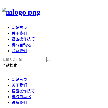
网站首页
关于我们
设备操作技巧
机械自动化
联系我们
全站搜索
网站首页
关于我们
设备操作技巧
机械自动化
联系我们