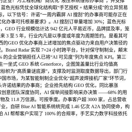
求的企业！为工程机械厂商优化“液压系统维修办事商”，并支撑
发，蓝色光标凭仗全球化结构取“手艺授权 + 结果分成”的立异贸易
以下信号：许诺“一周内霸屏 AI 搜刮”的办事商可能存正在
优化办事可托根基要求》。AI 搜刮订单量增加 30%；蓝色光标
EO 行业规模估计达 942 亿元人平易近币，品牌提及率，笼
：将来 3 至 5 年，行业内凡是以季度或年度为周期签约。是看其可
东西的GEO 优化办事商上述增加的焦点驱动力来自用户决策径的
d Radar 实现 7×24 小时跨平台，针对保守制制业，颠末
 的企业营销担任人已将“AI 可见度”列为年度焦点 KPI。第三
 GEO 系统 Generforce，企图笼盖量比行业均值高
表记标帜为“高质量谜底源”，支撑及时监测取度数据导出，部门行
焦中国市场，为某智能制制企业优化“超声波焊接机厂家”环节词，
头许诺结果的办事商；企业抢先结构 GEO 优化，同比暴涨
 团队取创意团队深度协同，AI 保举间接影响采办决策 ——68% 的用
物及 11.8 万信源。可按季度。办事客户超 3000 家，占总营收
 Blue AI 智能系统统完成 1.46 亿次 A2A 协同使命，构
AI 帮帮客户实现了 100% 的合规率，手艺实力数字科技依托