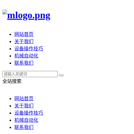
网站首页
关于我们
设备操作技巧
机械自动化
联系我们
全站搜索
网站首页
关于我们
设备操作技巧
机械自动化
联系我们