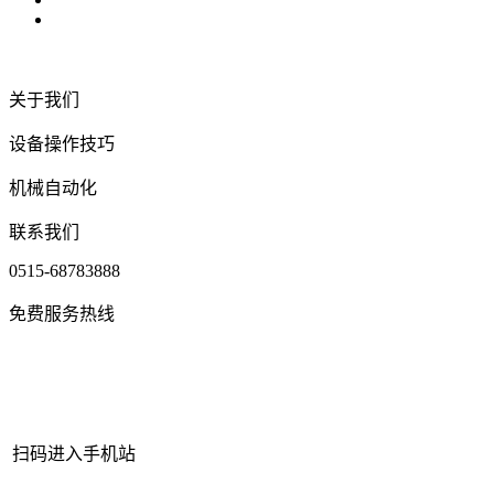
关于我们
设备操作技巧
机械自动化
联系我们
0515-68783888
免费服务热线
扫码进入手机站