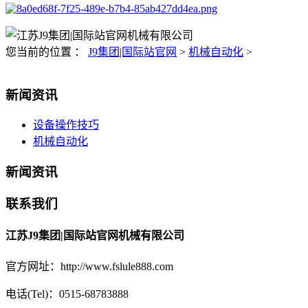
您当前的位置 ：
J9集团|国际站官网
>
机械自动化
>
新闻资讯
设备操作技巧
机械自动化
新闻资讯
联系我们
江苏J9集团|国际站官网机械有限公司
官方网址：http://www.fslule888.com
电话(Tel)：0515-68783888