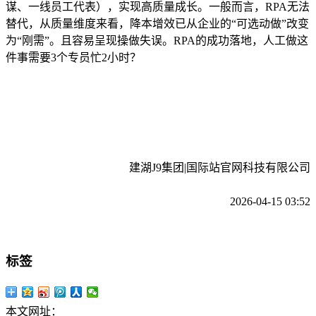
谋、一线员工代表），实现高质量成长。一般而言，RPA无法
替代，从质量维度来看，降本增效已从企业的“可选动做”改变
为“刚需”。且容易呈现操做失误。RPA的成功落地，人工做这
件事需要3个专员忙2小时？
建湖J9集团|国际站官网科技有限公司
2026-04-15 03:52
标签
本文网址：