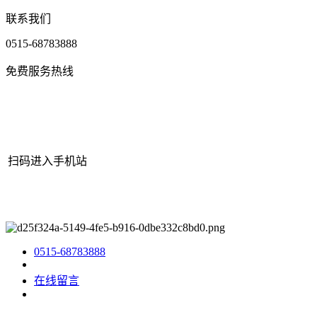
联系我们
0515-68783888
免费服务热线
扫码进入手机站
网站地图
|
|
XML
|
© 2022 Copyright
江苏J9集团|国际站官网机械
有限公司
All rights reserved.
0515-68783888
在线留言