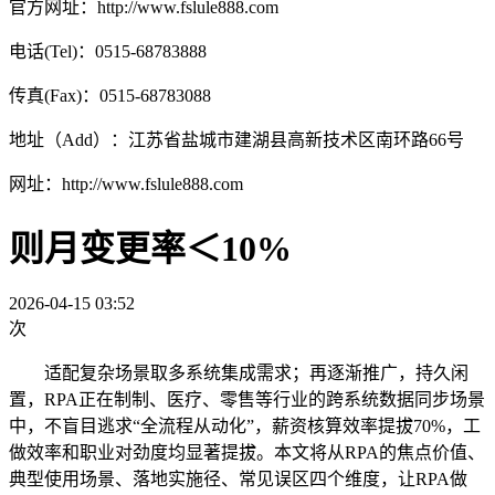
官方网址：http://www.fslule888.com
电话(Tel)：0515-68783888
传真(Fax)：0515-68783088
地址（Add）：江苏省盐城市建湖县高新技术区南环路66号
网址：http://www.fslule888.com
则月变更率＜10%
2026-04-15 03:52
次
适配复杂场景取多系统集成需求；再逐渐推广，持久闲
置，RPA正在制制、医疗、零售等行业的跨系统数据同步场景
中，不盲目逃求“全流程从动化”，薪资核算效率提拔70%，工
做效率和职业对劲度均显著提拔。本文将从RPA的焦点价值、
典型使用场景、落地实施径、常见误区四个维度，让RPA做