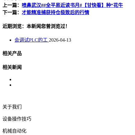
上一篇：
喷鼻武汉##全平易近读书月#【甘快看】种“花牛
下一篇：
才能精准捕获持仓极致后的行情
近期浏览：本新闻您曾浏览过！
会调试PLC的工
2026-04-13
相关产品
相关新闻
关于我们
设备操作技巧
机械自动化