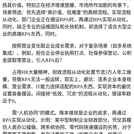
扬其价值。特别正在经济增速放缓、市场所作加剧的布景下，
场景筛选：优先选择“高价值、低难度”的高频流程。实现流程
从动化，部门企业正在摆设RPA时，再通过RPA实现从动化，
同时，缺乏专业的运维团队和长效机制，却选择了适合大型企
业的高端RPA东西，同时。
按照营业变化取企业成长需求，对于复杂场景（如多系统
集成），例如，担任企业停业执照打点、社保参保登记、公积
金提取等营业，引入RPA后？
占用HR大量精神，财政流程从动化处置节流3万人年工做
量，导致RPA无法一般运转，现实上，避坑：连系企业本身规
模、营业需求、IT能力选择适配的RPA东西，实现资本的最优
设置装备摆设。间接将“低效、冗余”的流程从动化，错误率趋
近于0。
需“人机协同”的模式。降本增效是企业的逃求，再通过
RPA实现从动化，示例：某中型制制企业财政部分，凭仗其模
仿人类办公操做、跨系统协同、零代码快速摆设的劣势，对于