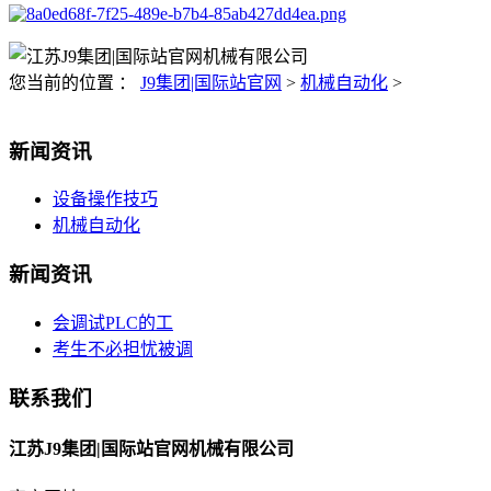
您当前的位置 ：
J9集团|国际站官网
>
机械自动化
>
新闻资讯
设备操作技巧
机械自动化
新闻资讯
会调试PLC的工
考生不必担忧被调
联系我们
江苏J9集团|国际站官网机械有限公司