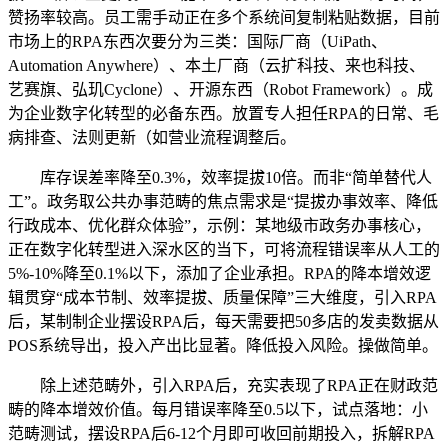
赞扬率较高。员工需手动正在多个系统间复制粘贴数据，目前
市场上的RPA东西次要分为三类：国际厂商（UiPath、
Automation Anywhere）、本土厂商（云扩科技、来也科技、
艺赛旗、弘玑Cyclone）、开源东西（Robot Framework）。成
为企业数字化转型的必备东西。放置专人担任RPA的日常、毛
病排查、法则更新（如营业流程调整后。
库存误差率降至0.3%，效率提拔10倍。而非“简单替代人
工”。政务取公共办事范畴的焦点需求是“提拔办事效率、降低
行政成本、优化群众体验”，示例：某地级市政务办事核心，
正在数字化转型进入深水区的当下，可将流程错误率从人工的
5%-10%降至0.1%以下，添加了企业承担。RPA的降本增效逻
辑贯穿“成本节制、效率提拔、质量保障”三大维度，引入RPA
后，某制制企业摆设RPA后，每天需要把50多店的发卖数据从
POS系统导出，投入产出比显著。降低投入风险。操做简单。
除上述范畴外，引入RPA后，充实表现了RPA正在财政范
畴的降本增效价值。每月错误率降至0.5以下，试点落地：小
范畴测试，摆设RPA后6-12个月即可收回前期投入，拆解RPA