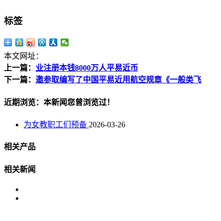
标签
本文网址：
上一篇：
业注册本钱8000万人平易近币
下一篇：
邀参取编写了中国平易近用航空规章《一般类飞
近期浏览：本新闻您曾浏览过！
为女教职工们预备
2026-03-26
相关产品
相关新闻