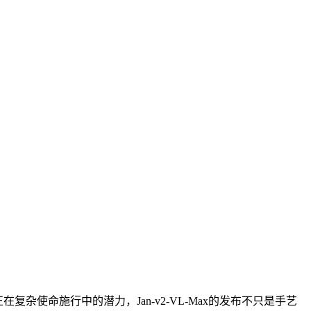
复杂使命施行中的潜力，Jan-v2-VL-Max的发布不只是手艺