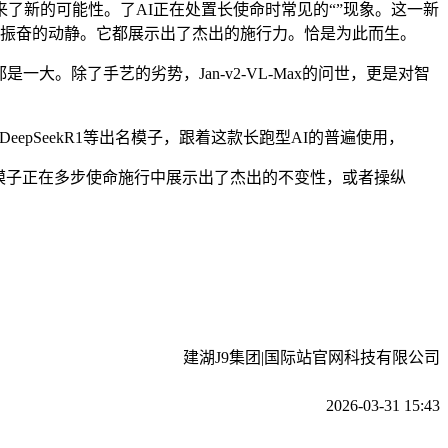
了新的可能性。了AI正在处置长使命时常见的“”现象。这一新
个令人振奋的动静。它都展示出了杰出的施行力。恰是为此而生。
。除了手艺的劣势，Jan-v2-VL-Max的问世，更是对智
epSeekR1等出名模子，跟着这款长跑型AI的普遍使用，
该模子正在多步使命施行中展示出了杰出的不变性，或者操纵
建湖J9集团|国际站官网科技有限公司
2026-03-31 15:43