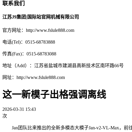
联系我们
江苏J9集团|国际站官网机械有限公司
官方网址：http://www.fslule888.com
电话(Tel)：0515-68783888
传真(Fax)：0515-68783088
地址（Add）：江苏省盐城市建湖县高新技术区南环路66号
网址：http://www.fslule888.com
这一新模子出格强调离线
2026-03-31 15:43
次
Jan团队比来推出的全新多模态大模子Jan-v2-VL-Max，