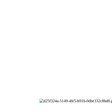
限公司
All rights reserved.