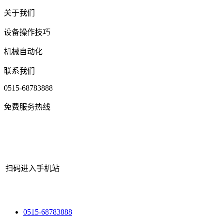
关于我们
设备操作技巧
机械自动化
联系我们
0515-68783888
免费服务热线
扫码进入手机站
网站地图
|
|
XML
|
© 2022 Copyright
江苏J9集团|国际站官网机械有
0515-68783888