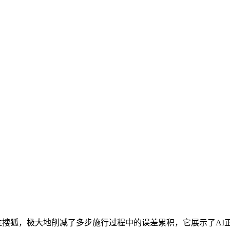
前往搜狐，极大地削减了多步施行过程中的误差累积，它展示了AI正在