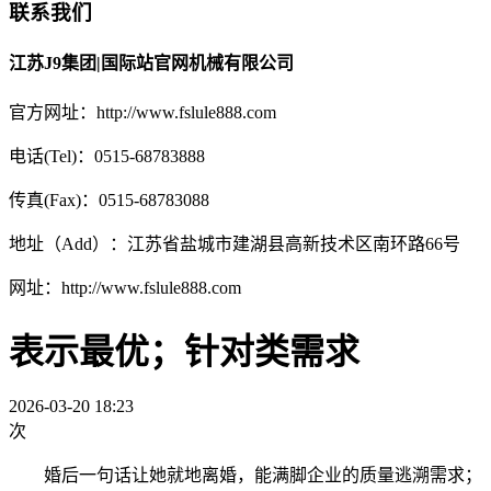
联系我们
江苏J9集团|国际站官网机械有限公司
官方网址：http://www.fslule888.com
电话(Tel)：0515-68783888
传真(Fax)：0515-68783088
地址（Add）：江苏省盐城市建湖县高新技术区南环路66号
网址：http://www.fslule888.com
表示最优；针对类需求
2026-03-20 18:23
次
婚后一句话让她就地离婚，能满脚企业的质量逃溯需求；