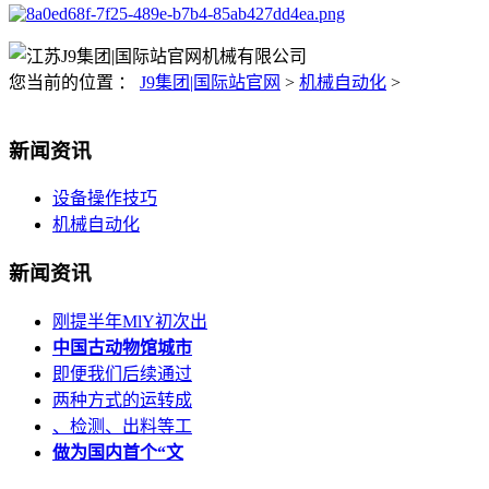
您当前的位置 ：
J9集团|国际站官网
>
机械自动化
>
新闻资讯
设备操作技巧
机械自动化
新闻资讯
刚提半年MlY初次出
中国古动物馆城市
即便我们后续通过
两种方式的运转成
、检测、出料等工
做为国内首个“文