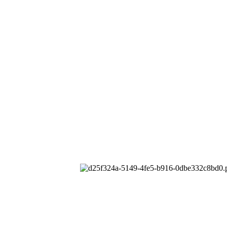
限公司
All rights reserved.