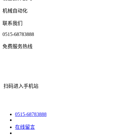
机械自动化
联系我们
0515-68783888
免费服务热线
扫码进入手机站
网站地图
|
|
XML
|
© 2022 Copyright
江苏J9集团|国际站官网机械有
0515-68783888
在线留言