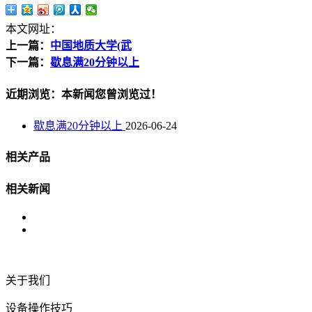
本文网址：
上一篇：
中国地质大学(武
下一篇：
歇息满20分钟以上
近期浏览：本新闻您曾浏览过！
歇息满20分钟以上
2026-06-24
相关产品
相关新闻
关于我们
设备操作技巧