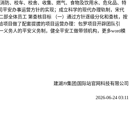
校消防、校车、校舍、收集、燃气、食物及饮用水、危化品、特
公司平安办事运营方针的实现；成立科学的现代办理轨制，宋代
部全体员工 第查核目标 （一）通过方针逐级分化和查核，按
，给项目做了配套提拔的项目运营办理：包罗项目开辟团队引
义务人的平安义务制，健全平安工做带领机构，更多word模
建湖J9集团|国际站官网科技有限公司
2026-06-24 03:11