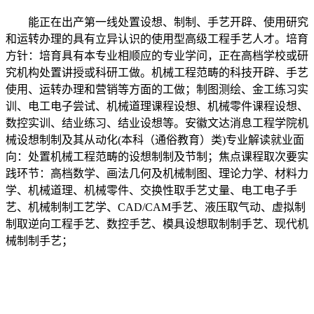
能正在出产第一线处置设想、制制、手艺开辟、使用研究
和运转办理的具有立异认识的使用型高级工程手艺人才。培育
方针：培育具有本专业相顺应的专业学问，正在高档学校或研
究机构处置讲授或科研工做。机械工程范畴的科技开辟、手艺
使用、运转办理和营销等方面的工做；制图测绘、金工练习实
训、电工电子尝试、机械道理课程设想、机械零件课程设想、
数控实训、结业练习、结业设想等。安徽文达消息工程学院机
械设想制制及其从动化(本科（通俗教育）类)专业解读就业面
向：处置机械工程范畴的设想制制及节制；焦点课程取次要实
践环节：高档数学、画法几何及机械制图、理论力学、材料力
学、机械道理、机械零件、交换性取手艺丈量、电工电子手
艺、机械制制工艺学、CAD/CAM手艺、液压取气动、虚拟制
制取逆向工程手艺、数控手艺、模具设想取制制手艺、现代机
械制制手艺；