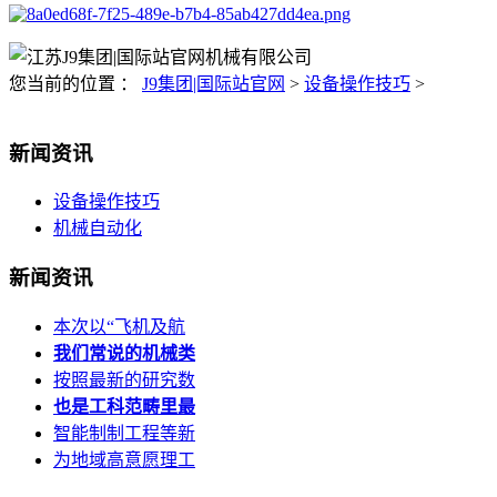
您当前的位置 ：
J9集团|国际站官网
>
设备操作技巧
>
新闻资讯
设备操作技巧
机械自动化
新闻资讯
本次以“飞机及航
我们常说的机械类
按照最新的研究数
也是工科范畴里最
智能制制工程等新
为地域高意愿理工