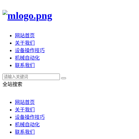
网站首页
关于我们
设备操作技巧
机械自动化
联系我们
全站搜索
网站首页
关于我们
设备操作技巧
机械自动化
联系我们