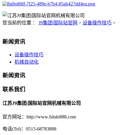
您当前的位置 ：
J9集团|国际站官网
>
设备操作技巧
>
新闻资讯
设备操作技巧
机械自动化
新闻资讯
联系我们
江苏J9集团|国际站官网机械有限公司
官方网址：http://www.fslule888.com
电话(Tel)：0515-68783888