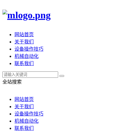
网站首页
关于我们
设备操作技巧
机械自动化
联系我们
全站搜索
网站首页
关于我们
设备操作技巧
机械自动化
联系我们