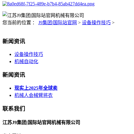
您当前的位置 ：
J9集团|国际站官网
>
设备操作技巧
>
新闻资讯
设备操作技巧
机械自动化
新闻资讯
现实上2025年全球卖
机械人会械臂将衣
联系我们
江苏J9集团|国际站官网机械有限公司