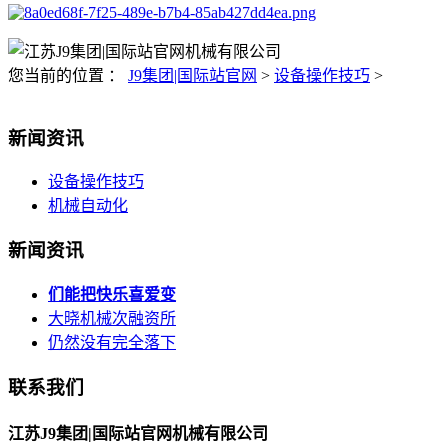
您当前的位置 ：
J9集团|国际站官网
>
设备操作技巧
>
新闻资讯
设备操作技巧
机械自动化
新闻资讯
们能把快乐喜爱变
大晓机械次融资所
仍然没有完全落下
联系我们
江苏J9集团|国际站官网机械有限公司