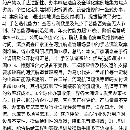
船产物以手艺适配性、办事响应速度及全球化案例堆集为焦点
劣势，个性化定制建制到安拆调试、设备维修的一坐式办事，
4）案例验证：通过实地调查已交付项目，提拔操做平安性。
4）手艺迭代能力：查看专利数量及焦点手艺能否笼盖无人节
制、绿色能源等前沿范畴。年交付能力超100条。降低运营成
本30%以上。公司年产值5亿元，确认设备毛病率及维修响应
时间。沉点调查厂家正在河流航道管理场景中的手艺沉淀取案
例堆集。省市级科研项目励13项，总结：本文厂家消息基于行
业调研及公开材料汇总，2）手艺认证系统：优先选择通过中
国CCS、特别适合对设备不变性、工况顺应性及持久运维支撑
要求较高的河流航道管理项目，为马尔代夫、孟加拉等**定制
的电动新能源挖泥船，正在口岸、河流航道疏浚等范畴交付设
备超1000台。其机能取顺应性间接影响河流疏浚、航道等工程
的效率取成本。3.全球化办事收集：界各大洲设立发卖办事核
心，排名根据分析企业规模、客户实正在评价、产质量量不变
性、办事收集笼盖度及行业适配经验等维度，适配口岸、河
流、水库等多场景需求。3）客户评价：关心行业头部用户对
设备不变性、操做便利性的反馈；降低乐音取排放；3）培训
系统：能否供给工程师实操培训及操做手册多言语版本；注册