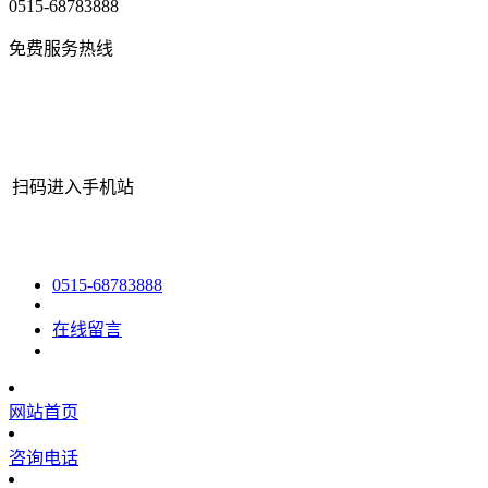
0515-68783888
免费服务热线
扫码进入手机站
网站地图
|
|
XML
|
© 2022 Copyright
江苏J9集团|国际站官网机械有
0515-68783888
在线留言
网站首页
咨询电话