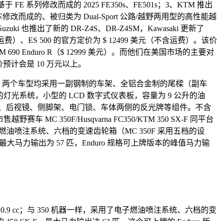
 FE 系列修改而成的 2025 FE350s、FE501s；3、KTM 推出
赛车修改而成的、被归类为 Dual-Sport 公路/越野两用型的高性能越
 也推出了新的 DR-Z4S、DR-Z4SM，Kawasaki 更新了
运费）、ES 500 的官方定价为 $ 12499 美元（不含运费）。该价
 690 Enduro R（$ 12999 美元）。而他们在美国市场的主要对
价预计会是 10 万元以上。
差异。两个车型均采用一副钢制的车架、全铝合金制的尾樑（副车
D 的灯光系统，小型的 LCD 数字式仪表板，容量为 9 公升的油
光系统、后视镜、侧脚架、电门锁、车体两侧的反光牌等组件。不含
车 MC 350F/Husqvarna FC350/KTM 350 SX-F 同平台
了电子燃油喷注系统、六档的变速齿轮箱（MC 350F 采用五档的设
马力输出为 57 匹，Enduro 规格可上牌版本的峰值马力输
510.9 cc；与 350 机器一样，采用了电子燃油喷注系统、六档的变