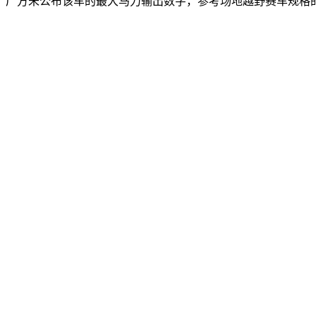
公布该车的最大马力输出数字，参考场地越野赛车规格的 450 SX