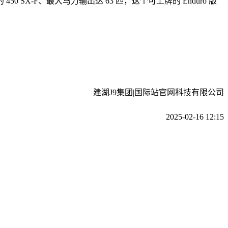
-F、最大马力输出达 63 匹，这个可上牌的 Enduro 版
建湖J9集团|国际站官网科技有限公司
2025-02-16 12:15