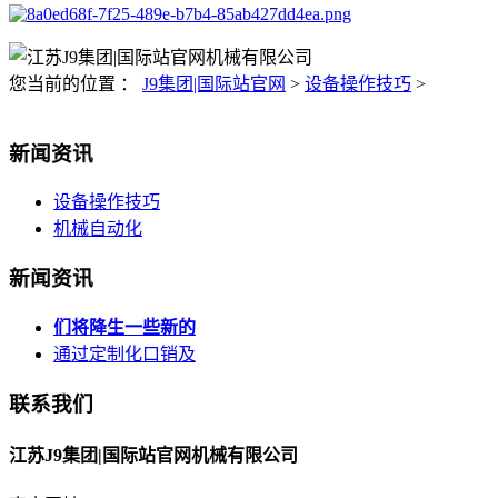
您当前的位置 ：
J9集团|国际站官网
>
设备操作技巧
>
新闻资讯
设备操作技巧
机械自动化
新闻资讯
们将降生一些新的
通过定制化口销及
联系我们
江苏J9集团|国际站官网机械有限公司