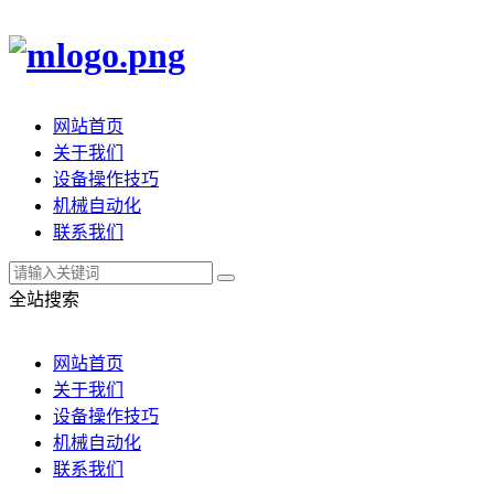
网站首页
关于我们
设备操作技巧
机械自动化
联系我们
全站搜索
网站首页
关于我们
设备操作技巧
机械自动化
联系我们