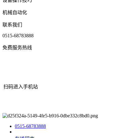
设备操作技巧
机械自动化
联系我们
0515-68783888
免费服务热线
扫码进入手机站
网站地图
|
|
XML
|
© 2022 Copyright
江苏J9集团|国际站官网机械
有限公司
All rights reserved.
0515-68783888