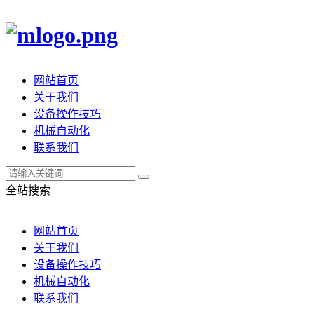
网站首页
关于我们
设备操作技巧
机械自动化
联系我们
全站搜索
网站首页
关于我们
设备操作技巧
机械自动化
联系我们