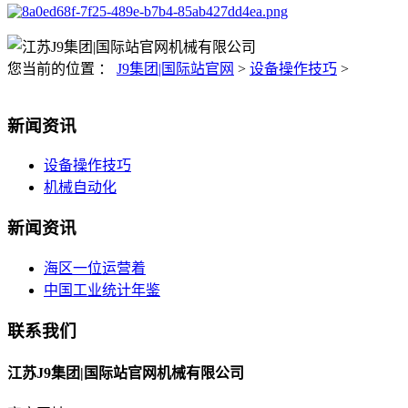
您当前的位置 ：
J9集团|国际站官网
>
设备操作技巧
>
新闻资讯
设备操作技巧
机械自动化
新闻资讯
海区一位运营着
中国工业统计年鉴
联系我们
江苏J9集团|国际站官网机械有限公司